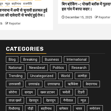
बिग ब्रेकिंग –: पोखरी ब्लॉक में गु
दून
न्यूज़
बद्रीनाथ
राजनीति
इस गांव में बरपा कहर।
ानसभा में अभी से चुनावी हलचल हुई
ा की दावेदारी से चर्चाएं हुई तेज।
December 15, 2025
Reporter
26
Reporter
CATEGORIES
Blog
Breaking
Business
International
National
Newsbeat
Politics
Research
Trending
Uncategorized
World
अल्मोड़ा
उत्तरकाशी
उत्तराखंड
उत्तराखण्ड
ऋषिकेश
केदारनाथ
कोरोना
क्राइम
खबर हटकर
चमोली
टिहरी
ताज़ा ख़बरें
देहरादून
देहरादून
नैनीताल
न्यूज़
पिथौरागढ़
पौड़ी
बद्रीनाथ
बागेश्वर
भारत
मनोरंजन