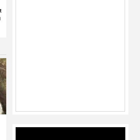
t
।
Video
Player