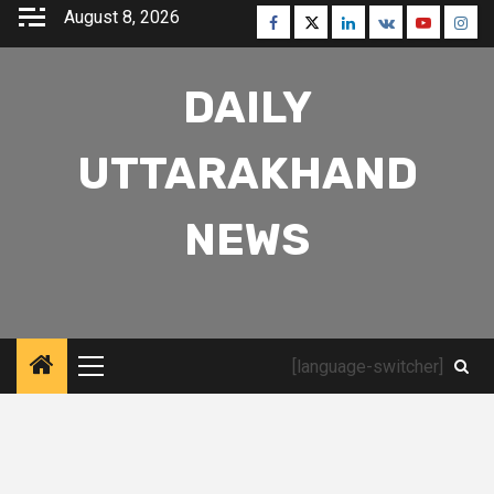
Skip
August 8, 2026
Facebook
Twitter
Linkedin
VK
Youtube
Inst
to
content
DAILY
UTTARAKHAND
NEWS
[language-switcher]
Primary
Menu