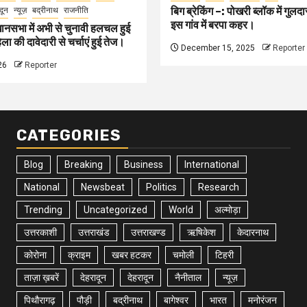
बिग ब्रेकिंग –: पोखरी ब्लॉक में गु
दून
न्यूज़
बद्रीनाथ
राजनीति
इस गांव में बरपा कहर।
ानसभा में अभी से चुनावी हलचल हुई
ा की दावेदारी से चर्चाएं हुई तेज।
December 15, 2025
Reporter
26
Reporter
CATEGORIES
Blog
Breaking
Business
International
National
Newsbeat
Politics
Research
Trending
Uncategorized
World
अल्मोड़ा
उत्तरकाशी
उत्तराखंड
उत्तराखण्ड
ऋषिकेश
केदारनाथ
कोरोना
क्राइम
खबर हटकर
चमोली
टिहरी
ताज़ा ख़बरें
देहरादून
देहरादून
नैनीताल
न्यूज़
पिथौरागढ़
पौड़ी
बद्रीनाथ
बागेश्वर
भारत
मनोरंजन