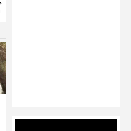
े
।
Video
Player