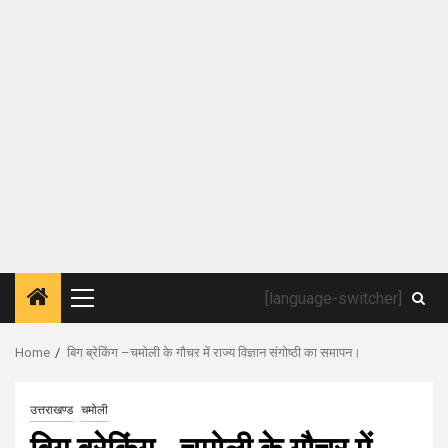
[language-switcher]
Primary
Menu
Home
बिग ब्रेकिंग –चमोली के गौचर में राज्य विज्ञान संगोष्ठी का समापन।
उत्तराखण्ड
चमोली