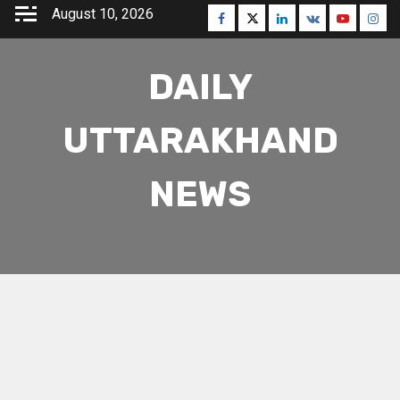
Skip
August 10, 2026
Facebook
Twitter
Linkedin
VK
Youtube
Inst
to
content
DAILY
UTTARAKHAND
NEWS