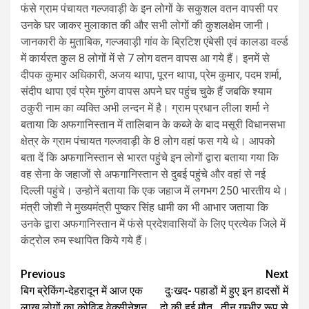
फंसे ग्राम पंचायत गल्जवाड़ी के इन लोगों के सकुशल वतन वापसी पर
उनके घर जाकर मुलाकात की और सभी लोगों की कुशलक्षेम जानी।
जानकारी के मुताबिक, गल्जवाड़ी गांव के ब्रिटिश एंबेसी एवं कालडा वर्ल्ड
में कार्यरत कुल 8 लोगों में से 7 लोग वतन वापस आ गये हैं। इनमें से
दीपक कुमार अधिकारी, अजय थापा, पूरन थापा, प्रेम कुमार, पदम शर्मा,
संदीप थापा एवं प्रेम गुरुंग वापस अपने घर पहुंच चुके हैं जबकि श्याम
ठकुरी नाम का व्यक्ति अभी लन्दन में है। ग्राम प्रधान लीला शर्मा ने
बताया कि अफगानिस्तान में तालिबान के कब्जे के बाद मसूरी विधानसभा
क्षेत्र के ग्राम पंचायत गल्जवाड़ी के 8 लोग वहां फस गये थे। आपको
बता दें कि अफगानिस्तान से भारत पहुंचे इन लोगों द्वारा बताया गया कि
वह सेना के जहाजों से अफगानिस्तान से दुबई पहुंचे और वहां से नई
दिल्ली पहुंचे। उन्होनें बताया कि एक जहाज में लगभग 250 भारतीय थे।
मंत्री जोशी ने मुख्यमंत्री पुष्कर सिंह धामी का भी आभार जताया कि
उनके द्वारा अफगानिस्तान में फंसे प्रदेशवासियों के लिए प्रत्येक जिले में
कंट्रोल रुम स्थापित किये गये हैं।
Post
Previous
Next
बिग ब्रेकिंग-देहरादून में आज एक
दुःखद- पहाडों में हुए इन हादसों में
navigation
लाख लोगों का कोविड वेक्सीनेशन
दो की हुई मौत , तीन गम्भीर रूप से