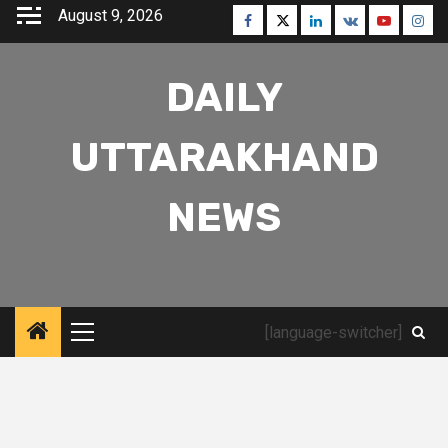
Skip
August 9, 2026
Facebook
Twitter
Linkedin
VK
Youtube
Inst
to
content
DAILY
UTTARAKHAND
NEWS
[language-switcher]
Primary
Menu