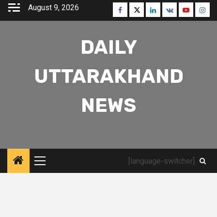
Skip
August 9, 2026
Facebook
Twitter
Linkedin
VK
Youtube
Inst
to
content
DAILY
UTTARAKHAND
NEWS
[language-switcher]
Primary
Menu