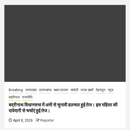
Breaking
उत्तराखंड
उत्तराखण्ड
खबर हटकर
चमोली
ताज़ा ख़बरें
देहरादून
न्यूज़
बद्रीनाथ
राजनीति
बद्रीनाथ विधानसभा में अभी से चुनावी हलचल हुई तेज। इस महिला की
दावेदारी से चर्चाएं हुई तेज।
April 8, 2026
Reporter