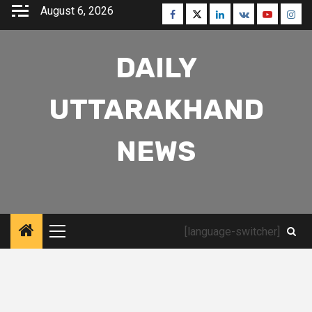
Skip
August 6, 2026
Facebook
Twitter
Linkedin
VK
Youtube
Inst
to
content
DAILY
UTTARAKHAND
NEWS
[language-switcher]
Primary
Menu