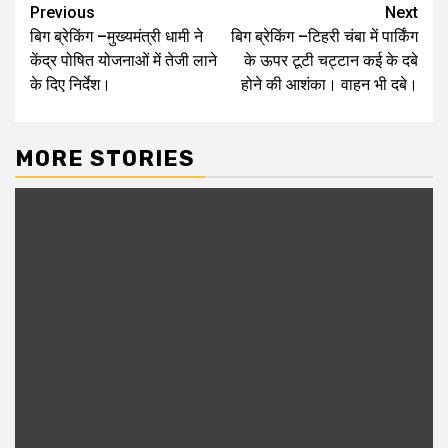
Post
Previous
Next
बिग ब्रेकिंग –मुख्यमंत्री धामी ने
बिग ब्रेकिंग –टिहरी चंबा में पार्किंग
navigation
केंद्र पोषित योजनाओं में तेजी लाने
के ऊपर टूटी चट्टान कई के दबे
के दिए निर्देश।
होने की आशंका। वाहन भी दबे।
MORE STORIES