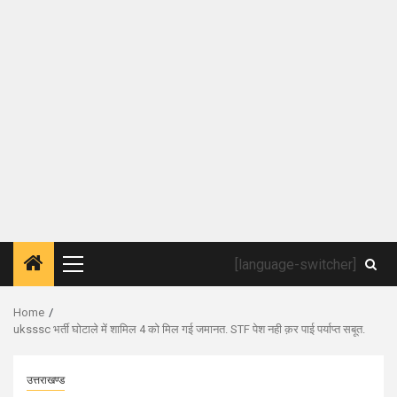
[language-switcher]
Primary
Menu
Home
uksssc भर्ती घोटाले में शामिल 4 को मिल गई जमानत. STF पेश नही क़र पाई पर्याप्त सबूत.
उत्तराखण्ड