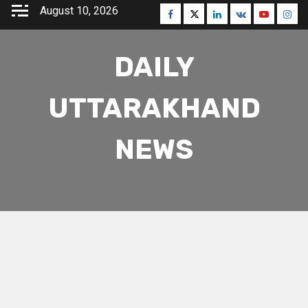
Skip
August 10, 2026
Facebook
Twitter
Linkedin
VK
Youtube
Inst
to
content
DAILY
UTTARAKHAND
NEWS