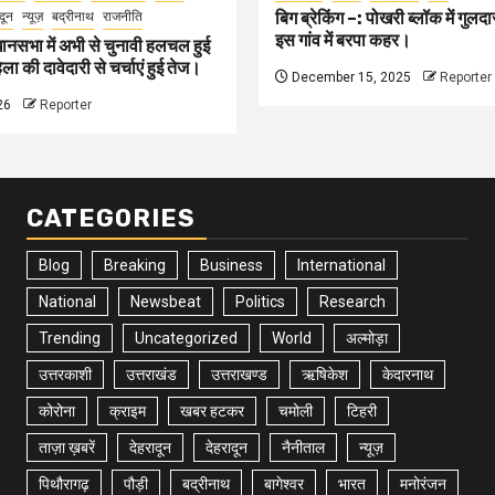
बिग ब्रेकिंग –: पोखरी ब्लॉक में गु
दून
न्यूज़
बद्रीनाथ
राजनीति
इस गांव में बरपा कहर।
ानसभा में अभी से चुनावी हलचल हुई
ा की दावेदारी से चर्चाएं हुई तेज।
December 15, 2025
Reporter
26
Reporter
CATEGORIES
Blog
Breaking
Business
International
National
Newsbeat
Politics
Research
Trending
Uncategorized
World
अल्मोड़ा
उत्तरकाशी
उत्तराखंड
उत्तराखण्ड
ऋषिकेश
केदारनाथ
कोरोना
क्राइम
खबर हटकर
चमोली
टिहरी
ताज़ा ख़बरें
देहरादून
देहरादून
नैनीताल
न्यूज़
पिथौरागढ़
पौड़ी
बद्रीनाथ
बागेश्वर
भारत
मनोरंजन