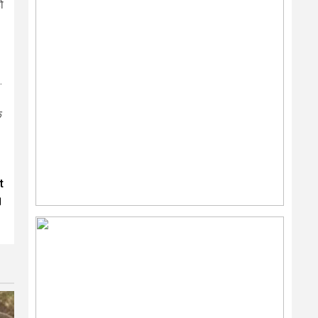
ो
.
े
t
।