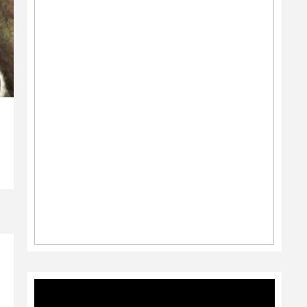
Video
Player