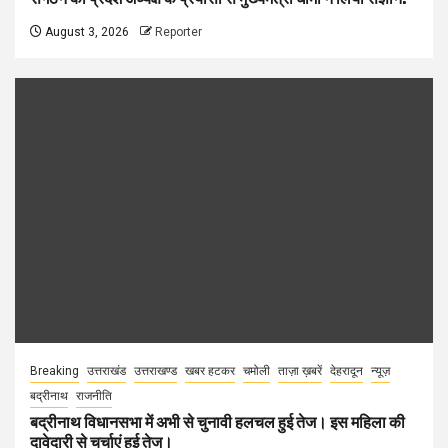
August 3, 2026
Reporter
Breaking
उत्तराखंड
उत्तराखण्ड
खबर हटकर
चमोली
ताज़ा ख़बरें
देहरादून
न्यूज़
बद्रीनाथ
राजनीति
बद्रीनाथ विधानसभा में अभी से चुनावी हलचल हुई तेज। इस महिला की
दावेदारी से चर्चाएं हुई तेज।