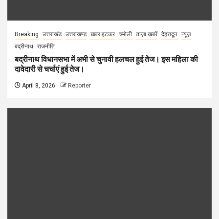
Breaking
उत्तराखंड
उत्तराखण्ड
खबर हटकर
चमोली
ताज़ा ख़बरें
देहरादून
न्यूज़
बद्रीनाथ
राजनीति
बद्रीनाथ विधानसभा में अभी से चुनावी हलचल हुई तेज। इस महिला की
दावेदारी से चर्चाएं हुई तेज।
April 8, 2026
Reporter