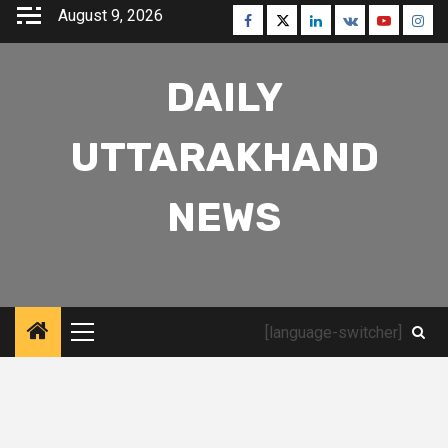
Skip
August 9, 2026
Facebook
Twitter
Linkedin
VK
Youtube
Inst
to
content
DAILY
UTTARAKHAND
NEWS
[language-switcher]
Primary
Menu