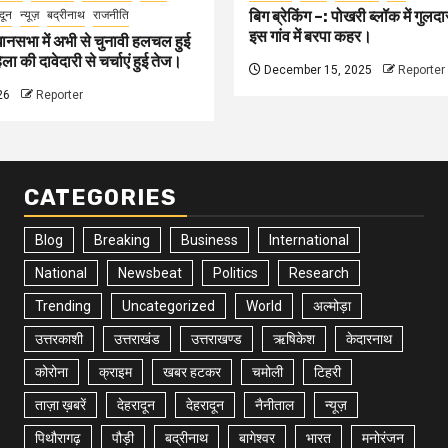
बिग ब्रेकिंग –: पोखरी ब्लॉक में गु
दून
न्यूज़
बद्रीनाथ
राजनीति
इस गांव में बरपा कहर।
ानसभा में अभी से चुनावी हलचल हुई
ा की दावेदारी से चर्चाएं हुई तेज।
December 15, 2025
Reporter
26
Reporter
CATEGORIES
Blog
Breaking
Business
International
National
Newsbeat
Politics
Research
Trending
Uncategorized
World
अल्मोड़ा
उत्तरकाशी
उत्तराखंड
उत्तराखण्ड
ऋषिकेश
केदारनाथ
कोरोना
क्राइम
खबर हटकर
चमोली
टिहरी
ताज़ा ख़बरें
देहरादून
देहरादून
नैनीताल
न्यूज़
पिथौरागढ़
पौड़ी
बद्रीनाथ
बागेश्वर
भारत
मनोरंजन