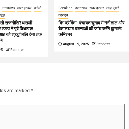
उत्तराखण्ड
खबर हटकर
चमोली
Breaking
उत्तराखण्ड
खबर हटकर
ताज़ा ख़बरें
न्यूज़
देहरादून
 कैसी राजनीति?थराली
बिग ब्रेकिंग–पंचायत चुनाव में नैनीताल और
टम्टा ने पूर्व विधायक
बेतालघाट घटनाओं की जांच करेंगे कुमाऊं
ी शाह को श्रद्धांजलि देना तक
कमिश्नर।
िब
August 19, 2025
Reporter
25
Reporter
elds are marked
*