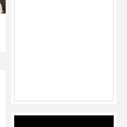
Video
Player