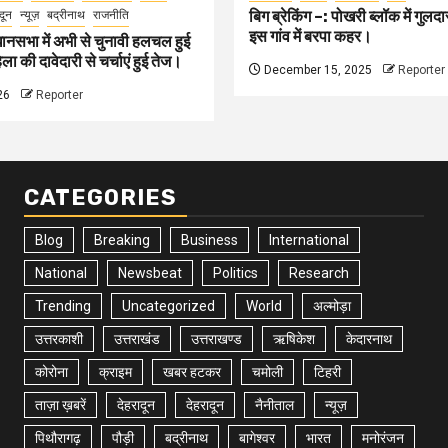
बिग ब्रेकिंग –: पोखरी ब्लॉक में गु
दून
न्यूज़
बद्रीनाथ
राजनीति
इस गांव में बरपा कहर।
ानसभा में अभी से चुनावी हलचल हुई
ा की दावेदारी से चर्चाएं हुई तेज।
December 15, 2025
Reporter
26
Reporter
CATEGORIES
Blog
Breaking
Business
International
National
Newsbeat
Politics
Research
Trending
Uncategorized
World
अल्मोड़ा
उत्तरकाशी
उत्तराखंड
उत्तराखण्ड
ऋषिकेश
केदारनाथ
कोरोना
क्राइम
खबर हटकर
चमोली
टिहरी
ताज़ा ख़बरें
देहरादून
देहरादून
नैनीताल
न्यूज़
पिथौरागढ़
पौड़ी
बद्रीनाथ
बागेश्वर
भारत
मनोरंजन