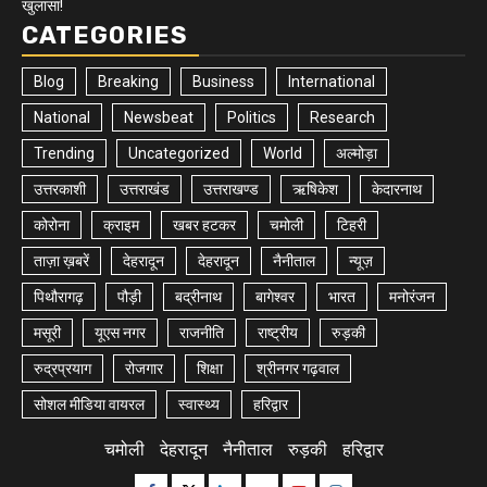
खुलासा!
CATEGORIES
Blog
Breaking
Business
International
National
Newsbeat
Politics
Research
Trending
Uncategorized
World
अल्मोड़ा
उत्तरकाशी
उत्तराखंड
उत्तराखण्ड
ऋषिकेश
केदारनाथ
कोरोना
क्राइम
खबर हटकर
चमोली
टिहरी
ताज़ा ख़बरें
देहरादून
देहरादून
नैनीताल
न्यूज़
पिथौरागढ़
पौड़ी
बद्रीनाथ
बागेश्वर
भारत
मनोरंजन
मसूरी
यूएस नगर
राजनीति
राष्ट्रीय
रुड़की
रुद्रप्रयाग
रोजगार
शिक्षा
श्रीनगर गढ़वाल
सोशल मीडिया वायरल
स्वास्थ्य
हरिद्वार
चमोली
देहरादून
नैनीताल
रुड़की
हरिद्वार