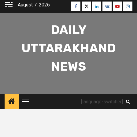
Skip
August 7, 2026
Facebook
Twitter
Linkedin
VK
Youtube
Inst
to
content
DAILY
UTTARAKHAND
NEWS
[language-switcher]
Primary
Menu