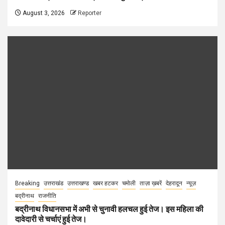
August 3, 2026
Reporter
Breaking
उत्तराखंड
उत्तराखण्ड
खबर हटकर
चमोली
ताज़ा ख़बरें
देहरादून
न्यूज़
बद्रीनाथ
राजनीति
बद्रीनाथ विधानसभा में अभी से चुनावी हलचल हुई तेज। इस महिला की
दावेदारी से चर्चाएं हुई तेज।