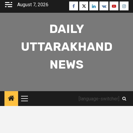
Skip
August 7, 2026
Facebook
Twitter
Linkedin
VK
Youtube
Inst
to
content
DAILY
UTTARAKHAND
NEWS
[language-switcher]
Primary
Menu