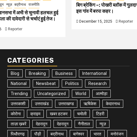
बिग ब्रेकिंग –: पोखरी ब्लॉक में गु
दून
न्यूज़
बद्रीनाथ
राजनीति
इस गांव में बरपा कहर।
ानसभा में अभी से चुनावी हलचल हुई
ा की दावेदारी से चर्चाएं हुई तेज।
December 15, 2025
Reporter
6
Reporter
CATEGORIES
Blog
Breaking
Business
International
National
Newsbeat
Politics
Research
Trending
Uncategorized
World
अल्मोड़ा
उत्तरकाशी
उत्तराखंड
उत्तराखण्ड
ऋषिकेश
केदारनाथ
कोरोना
क्राइम
खबर हटकर
चमोली
टिहरी
ताज़ा ख़बरें
देहरादून
देहरादून
नैनीताल
न्यूज़
पिथौरागढ़
पौड़ी
बद्रीनाथ
बागेश्वर
भारत
मनोरंजन