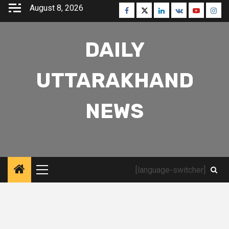
Skip
August 8, 2026
Facebook
Twitter
Linkedin
VK
Youtube
Inst
to
content
DAILY
UTTARAKHAND
NEWS
[language-switcher]
Primary
Menu