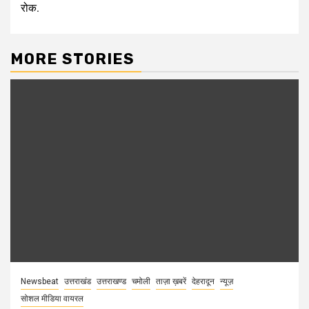
रोक.
MORE STORIES
Newsbeat
उत्तराखंड
उत्तराखण्ड
चमोली
ताज़ा ख़बरें
देहरादून
न्यूज़
सोशल मीडिया वायरल