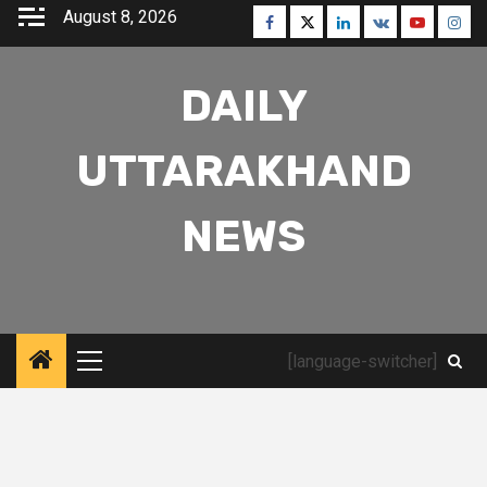
Skip
August 8, 2026
Facebook
Twitter
Linkedin
VK
Youtube
Inst
to
content
DAILY
UTTARAKHAND
NEWS
[language-switcher]
Primary
Menu