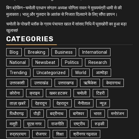
बिग ब्रेकिंग–चमोली प्रधान संगठन अध्यक्ष योगिता रावत ने मुख्यमंत्री धामी से की
मुलाकात। भालू और गुलदार के आतंक से निजात दिलवाने के लिए सौंपा ज्ञापन।
चमोली के पोखरी ब्लॉक के ग्राम पंचायत खाल में सांसद निधि में घूसखोरी का हुआ बड़ा
खुलासा!
CATEGORIES
Blog
Breaking
Business
International
National
Newsbeat
Politics
Research
Trending
Uncategorized
World
अल्मोड़ा
उत्तरकाशी
उत्तराखंड
उत्तराखण्ड
ऋषिकेश
केदारनाथ
कोरोना
क्राइम
खबर हटकर
चमोली
टिहरी
ताज़ा ख़बरें
देहरादून
देहरादून
नैनीताल
न्यूज़
पिथौरागढ़
पौड़ी
बद्रीनाथ
बागेश्वर
भारत
मनोरंजन
मसूरी
यूएस नगर
राजनीति
राष्ट्रीय
रुड़की
रुद्रप्रयाग
रोजगार
शिक्षा
श्रीनगर गढ़वाल