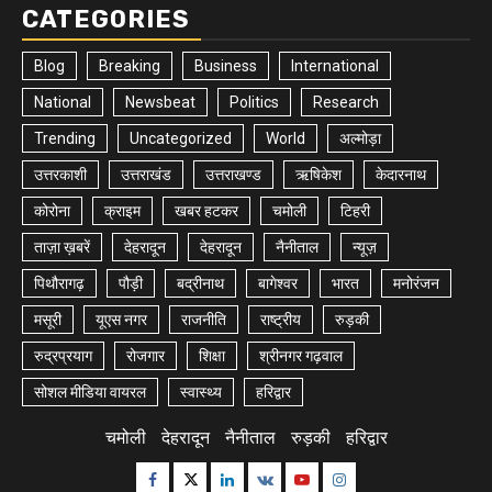
CATEGORIES
Blog
Breaking
Business
International
National
Newsbeat
Politics
Research
Trending
Uncategorized
World
अल्मोड़ा
उत्तरकाशी
उत्तराखंड
उत्तराखण्ड
ऋषिकेश
केदारनाथ
कोरोना
क्राइम
खबर हटकर
चमोली
टिहरी
ताज़ा ख़बरें
देहरादून
देहरादून
नैनीताल
न्यूज़
पिथौरागढ़
पौड़ी
बद्रीनाथ
बागेश्वर
भारत
मनोरंजन
मसूरी
यूएस नगर
राजनीति
राष्ट्रीय
रुड़की
रुद्रप्रयाग
रोजगार
शिक्षा
श्रीनगर गढ़वाल
सोशल मीडिया वायरल
स्वास्थ्य
हरिद्वार
चमोली
देहरादून
नैनीताल
रुड़की
हरिद्वार
Facebook
Twitter
Linkedin
VK
Youtube
Instagram