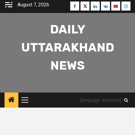
Skip
August 7, 2026
Facebook
Twitter
Linkedin
VK
Youtube
Inst
to
content
DAILY
UTTARAKHAND
NEWS
[language-switcher]
Primary
Menu