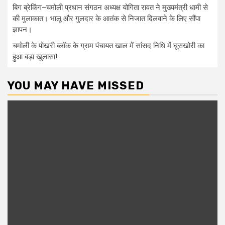
बिग ब्रेकिंग–चमोली प्रधान संगठन अध्यक्ष योगिता रावत ने मुख्यमंत्री धामी से
की मुलाकात। भालू और गुलदार के आतंक से निजात दिलवाने के लिए सौंपा
ज्ञापन।
चमोली के पोखरी ब्लॉक के ग्राम पंचायत खाल में सांसद निधि में घूसखोरी का
हुआ बड़ा खुलासा!
YOU MAY HAVE MISSED