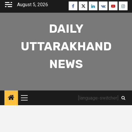
Skip
August 5, 2026
Facebook
Twitter
Linkedin
VK
Youtube
Inst
to
content
DAILY
UTTARAKHAND
NEWS
[language-switcher]
Primary
Menu