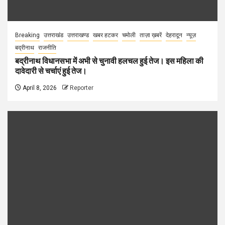
Breaking
उत्तराखंड
उत्तराखण्ड
खबर हटकर
चमोली
ताज़ा ख़बरें
देहरादून
न्यूज़
बद्रीनाथ
राजनीति
बद्रीनाथ विधानसभा में अभी से चुनावी हलचल हुई तेज। इस महिला की
दावेदारी से चर्चाएं हुई तेज।
April 8, 2026
Reporter