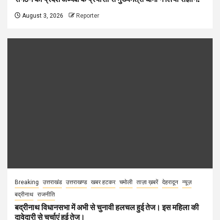
August 3, 2026
Reporter
Breaking
उत्तराखंड
उत्तराखण्ड
खबर हटकर
चमोली
ताज़ा ख़बरें
देहरादून
न्यूज़
बद्रीनाथ
राजनीति
बद्रीनाथ विधानसभा में अभी से चुनावी हलचल हुई तेज। इस महिला की
दावेदारी से चर्चाएं हुई तेज।