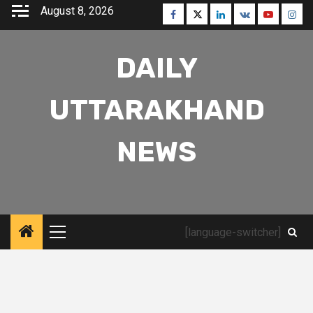
Skip
August 8, 2026
Facebook
Twitter
Linkedin
VK
Youtube
Inst
to
content
DAILY
UTTARAKHAND
NEWS
[language-switcher]
Primary
Menu