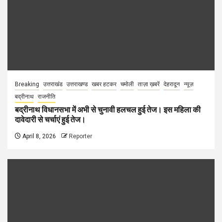
Breaking
उत्तराखंड
उत्तराखण्ड
खबर हटकर
चमोली
ताज़ा ख़बरें
देहरादून
न्यूज़
बद्रीनाथ
राजनीति
बद्रीनाथ विधानसभा में अभी से चुनावी हलचल हुई तेज। इस महिला की
दावेदारी से चर्चाएं हुई तेज।
April 8, 2026
Reporter