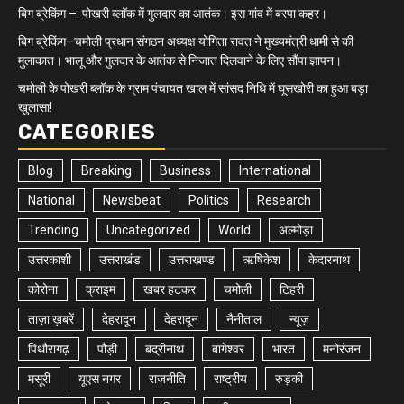
बिग ब्रेकिंग –: पोखरी ब्लॉक में गुलदार का आतंक। इस गांव में बरपा कहर।
बिग ब्रेकिंग–चमोली प्रधान संगठन अध्यक्ष योगिता रावत ने मुख्यमंत्री धामी से की
मुलाकात। भालू और गुलदार के आतंक से निजात दिलवाने के लिए सौंपा ज्ञापन।
चमोली के पोखरी ब्लॉक के ग्राम पंचायत खाल में सांसद निधि में घूसखोरी का हुआ बड़ा
खुलासा!
CATEGORIES
Blog
Breaking
Business
International
National
Newsbeat
Politics
Research
Trending
Uncategorized
World
अल्मोड़ा
उत्तरकाशी
उत्तराखंड
उत्तराखण्ड
ऋषिकेश
केदारनाथ
कोरोना
क्राइम
खबर हटकर
चमोली
टिहरी
ताज़ा ख़बरें
देहरादून
देहरादून
नैनीताल
न्यूज़
पिथौरागढ़
पौड़ी
बद्रीनाथ
बागेश्वर
भारत
मनोरंजन
मसूरी
यूएस नगर
राजनीति
राष्ट्रीय
रुड़की