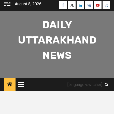
Skip
August 8, 2026
Facebook
Twitter
Linkedin
VK
Youtube
Inst
to
content
DAILY
UTTARAKHAND
NEWS
[language-switcher]
Primary
Menu