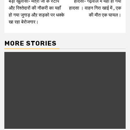
बड़ा खुलासा- मंत्री जी के स्टाप
हादसा- गढ़वाल में यहाँ हो गया
navigation
औऱ रिश्तेदारों की नौकरी का यहाँ
हादसा । वाहन गिरा खाई में , एक
हो गया जुगाड़ औऱ सड़को पर धक्के
की मौत एक घायल।
खा रहा बेरोजगार।
MORE STORIES