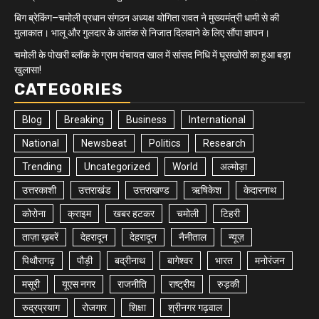
बिग ब्रेकिंग–चमोली प्रधान संगठन अध्यक्ष योगिता रावत ने मुख्यमंत्री धामी से की
मुलाकात। भालू और गुलदार के आतंक से निजात दिलवाने के लिए सौंपा ज्ञापन।
चमोली के पोखरी ब्लॉक के ग्राम पंचायत खाल में सांसद निधि में घूसखोरी का हुआ बड़ा
खुलासा!
CATEGORIES
Blog
Breaking
Business
International
National
Newsbeat
Politics
Research
Trending
Uncategorized
World
अल्मोड़ा
उत्तरकाशी
उत्तराखंड
उत्तराखण्ड
ऋषिकेश
केदारनाथ
कोरोना
क्राइम
खबर हटकर
चमोली
टिहरी
ताज़ा ख़बरें
देहरादून
देहरादून
नैनीताल
न्यूज़
पिथौरागढ़
पौड़ी
बद्रीनाथ
बागेश्वर
भारत
मनोरंजन
मसूरी
यूएस नगर
राजनीति
राष्ट्रीय
रुड़की
रुद्रप्रयाग
रोजगार
शिक्षा
श्रीनगर गढ़वाल