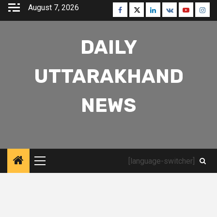
Skip
August 7, 2026
Facebook
Twitter
Linkedin
VK
Youtube
Inst
to
content
DAILY
UTTARAKHAND
NEWS
[language-switcher]
Primary
Menu