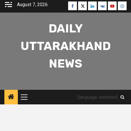
Skip
August 7, 2026
Facebook
Twitter
Linkedin
VK
Youtube
Inst
to
content
DAILY
UTTARAKHAND
NEWS
[language-switcher]
Primary
Menu