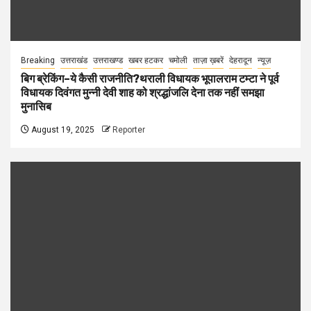
Breaking
उत्तराखंड
उत्तराखण्ड
खबर हटकर
चमोली
ताज़ा ख़बरें
देहरादून
न्यूज़
बिग ब्रेकिंग–ये कैसी राजनीति?थराली विधायक भूपालराम टम्टा ने पूर्व
विधायक दिवंगत मुन्नी देवी शाह को श्रद्धांजलि देना तक नहीं समझा
मुनासिब
August 19, 2025
Reporter